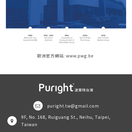
歐洲官方網站:
www.pwg.be
puright.tw@gmail.com
9F, No. 168, Ruiguang St., Neihu, Taipei,
Taiwan