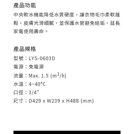
產品功能
中央軟水機能降低水質硬度，讓衣物毛巾柔軟蓬
鬆，皮膚光滑細膩，並保護水管避免結垢，延長
家電使用壽命。
產品規格
型號：LYS-0603D
電源：免電源
3
流量：Max. 1.5 (m
/h)
水溫：4~40°C
口徑：3/4"
尺寸：D429 x W239 x H488 (mm)