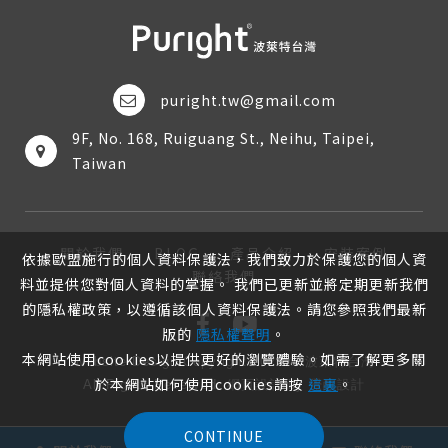
puright.tw@gmail.com
9F, No. 168, Ruiguang St., Neihu, Taipei,
Taiwan
關於我們
BLOG
產品介紹
安裝案例
依據歐盟施行的個人資料保護法，我們致力於保護您的個人資
聯絡我們
料並提供您對個人資料的掌握。 我們已更新並將定期更新我們
的隱私權政策，以遵循該個人資料保護法。請您參照我們最新
版的
隱私權聲明
。
本網站使用cookies以提供更好的瀏覽體驗。如需了解更多關
Website Design
Copyright 2026 © 波萊特台灣
於本網站如何使用cookies請按
這裏
。
All Rights Reserved.
網頁設計
by
覺醒設計
CONTINUE